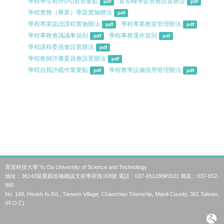
學程學生校外(內)實習要點
實習輔導委員會設置辦法
pdf
pdf
學程實務（畢業）專題實施辦法
pdf
學程專業認證課程實施辦法
學程專業教室管理辦法
pdf
pdf
學程事務會議議事規則
學程事務運作規則
pdf
pdf
學程課程委員會設置辦法
pdf
學程教師評審委員會設置辦法
pdf
學程自我評鑑作業要點
學程教學設備借用管理辦法
pdf
pdf
育達科技大學 Yu Da University of Science and Technology
地址：36143苗栗縣造橋鄉談文村學府路168號 電話：037-651188#5531 傳真：037-652-
980
No. 168, Hsueh-fu Rd., Tanwen Village, Chaochiao Township, Miaoli County, 361 Taiwan,
(R.O.C)