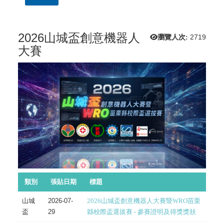
2026山城盃創意機器人
瀏覽人次:
2719
大賽
類別
張貼日期
標題
山城
2026-07-
2026山城盃創意機器人大賽暨WRO苗栗
盃
29
縣校際盃選拔賽 - 參賽證明及得獎獎狀