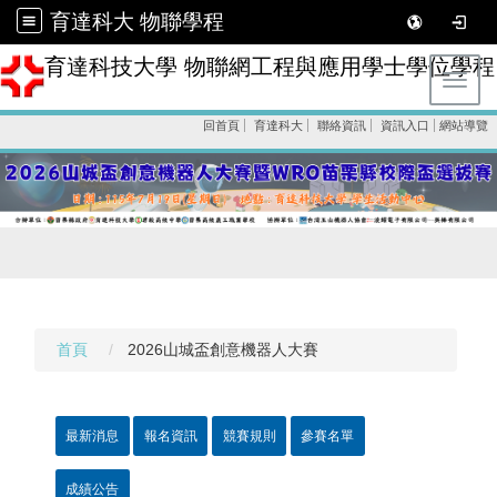
育達科大 物聯學程
育達科技大學 物聯網工程與應用學士學位學程
Toggl
回首頁
育達科大
聯絡資訊
資訊入口
網站導覽
首頁
2026山城盃創意機器人大賽
最新消息
報名資訊
競賽規則
參賽名單
成績公告